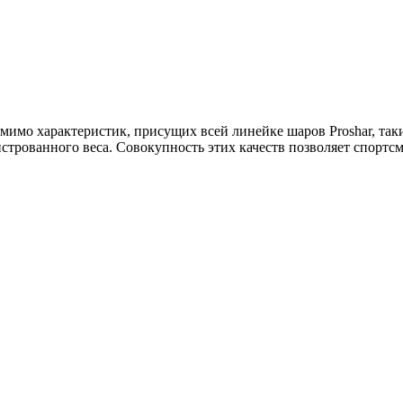
омимо характеристик, присущих всей линейке шаров Proshar, так
анстрованного веса. Совокупность этих качеств позволяет спорт