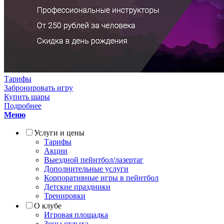
Тарифы
Забронировать игру
Купить шары
Подробнее
Меню
Услуги и цены
Тарифы
Акции
Выездной пейнтбол/лазертаг
Дополнительные услуги
Корпоративные игры в пейнтбол
Детские праздники
Тренировки
О клубе
Игровая площадка
Зоны отдыха